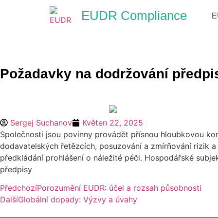
EUDR Compliance
E
Požadavky na dodržování předpis
Sergej Suchanov
Květen 22, 2025
Společnosti jsou povinny provádět přísnou hloubkovou kon
dodavatelských řetězcích, posuzování a zmírňování rizik 
předkládání prohlášení o náležité péči. Hospodářské subje
předpisy
Předchozí
Porozumění EUDR: účel a rozsah působnosti
Další
Globální dopady: Výzvy a úvahy