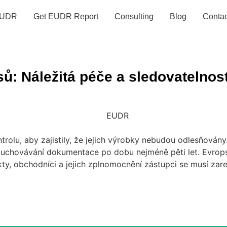
UDR
Get EUDR Report
Consulting
Blog
Contac
ů: Náležitá péče a sledovatelnos
trolu, aby zajistily, že jejich výrobky nebudou odlesňová
a uchovávání dokumentace po dobu nejméně pěti let. Evrops
kty, obchodníci a jejich zplnomocnění zástupci se musí zar