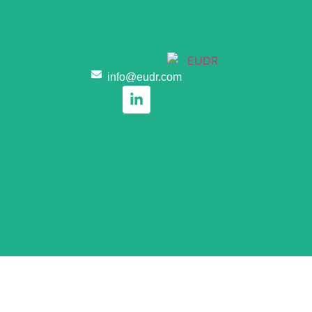
info@eudr.com
Romanian
Hungarian
Swedish
Portuguese
Italian
Dutch
Polish
Spanish