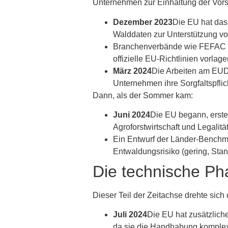
Unternehmen zur Einhaltung der Vors
Dezember 2023
Die EU hat das 
Walddaten zur Unterstützung vo
Branchenverbände wie FEFAC und
offizielle EU-Richtlinien vorlage
März 2024
Die Arbeiten am EUDR
Unternehmen ihre Sorgfaltspfli
Dann, als der Sommer kam:
Juni 2024
Die EU begann, erste 
Agroforstwirtschaft und Legalit
Ein Entwurf der Länder-Benchma
Entwaldungsrisiko (gering, Stand
Die technische P
Dieser Teil der Zeitachse drehte sich
Juli 2024
Die EU hat zusätzliche
da sie die Handhabung komplexer