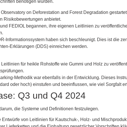
chriften benötigen würden.
Observatory on Deforestation and Forest Degradation gestartet, 
n Risikobewertungen anbietet.
 FEDIOL begannen, ihre eigenen Leitlinien zu veröffentliche
n.
-Informationssystem haben sich beschleunigt. Dies ist die zent
chten-Erklärungen (DDS) einreichen werden.
Leitlinien für heikle Rohstoffe wie Gummi und Holz zu veröffent
ätsprüfungen.
rking-Methodik war ebenfalls in der Entwicklung. Dieses Inst
ard oder hoch) einstufen und beeinflussen, wie viel Sorgfalt erfo
hase: Q3 und Q4 2024
 darum, die Systeme und Definitionen festzulegen.
 Entwürfe von Leitlinien für Kautschuk-, Holz- und Mischprodukt
 Lieferketten und die Einhaltung gesetzlicher Vorschriften klä