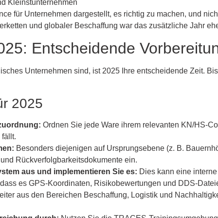
 und Kleinstunternehmen
ce für Unternehmen dargestellt, es richtig zu machen, und nich
erketten und globaler Beschaffung war das zusätzliche Jahr ehe
025: Entscheidende Vorbereit
isches Unternehmen sind, ist 2025 Ihre entscheidende Zeit. Bi
ür 2025
rzuordnung:
Ordnen Sie jede Ware ihrem relevanten KN/HS-Code
ällt.
men:
Besonders diejenigen auf Ursprungsebene (z. B. Bauernhö
 und Rückverfolgbarkeitsdokumente ein.
stem aus und implementieren Sie es:
Dies kann eine interne 
er, dass es GPS-Koordinaten, Risikobewertungen und DDS-Datei
eiter aus den Bereichen Beschaffung, Logistik und Nachhaltig