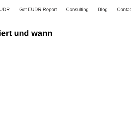
UDR
Get EUDR Report
Consulting
Blog
Contac
iert und wann