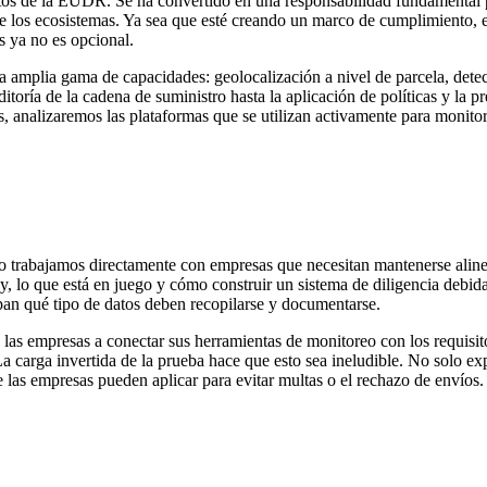
sitos de la EUDR. Se ha convertido en una responsabilidad fundamental 
ión de los ecosistemas. Ya sea que esté creando un marco de cumplimien
es ya no es opcional.
amplia gama de capacidades: geolocalización a nivel de parcela, detecció
ditoría de la cadena de suministro hasta la aplicación de políticas y la
, analizaremos las plataformas que se utilizan activamente para monitore
ro trabajamos directamente con empresas que necesitan mantenerse ali
ey, lo que está en juego y cómo construir un sistema de diligencia debi
epan qué tipo de datos deben recopilarse y documentarse.
s empresas a conectar sus herramientas de monitoreo con los requisitos 
. La carga invertida de la prueba hace que esto sea ineludible. No solo 
las empresas pueden aplicar para evitar multas o el rechazo de envíos.