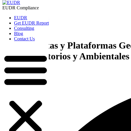
EUDR Compliance
EUDR
Get EUDR Report
EUDR
Consulting
Get EUDR Report
Blog
Consulting
Ir al contenido
Contact Us
Blog
Contact Us
Herramientas y Plataformas Geo
Uso Regulatorios y Ambientales