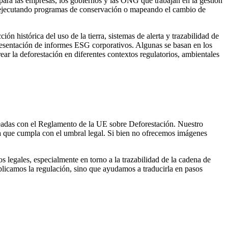
para las empresas, los gobiernos y las ONG que trabajan en la gestión
to, ejecutando programas de conservación o mapeando el cambio de
n histórica del uso de la tierra, sistemas de alerta y trazabilidad de
 presentación de informes ESG corporativos. Algunas se basan en los
ar la deforestación en diferentes contextos regulatorios, ambientales
neadas con el Reglamento de la UE sobre Deforestación. Nuestro
da que cumpla con el umbral legal. Si bien no ofrecemos imágenes
legales, especialmente en torno a la trazabilidad de la cadena de
explicamos la regulación, sino que ayudamos a traducirla en pasos