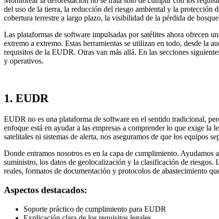
Monitorear la deforestación no se trata solo de cumplir con los requi
del uso de la tierra, la reducción del riesgo ambiental y la protecc
cobertura terrestre a largo plazo, la visibilidad de la pérdida de bosqu
Las plataformas de software impulsadas por satélites ahora ofrecen una 
extremo a extremo. Estas herramientas se utilizan en todo, desde la au
requisitos de la EUDR. Otras van más allá. En las secciones siguientes
y operativos.
1. EUDR
EUDR no es una plataforma de software en el sentido tradicional, pe
enfoque está en ayudar a las empresas a comprender lo que exige la l
satelitales ni sistemas de alerta, nos aseguramos de que los equipos s
Donde entramos nosotros es en la capa de cumplimiento. Ayudamos a la
suministro, los datos de geolocalización y la clasificación de riesgos
reales, formatos de documentación y protocolos de abastecimiento que 
Aspectos destacados:
Soporte práctico de cumplimiento para EUDR
Explicación clara de los requisitos legales