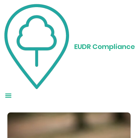
Monitoraggio EUDR:
Strumenti e
EUDR Compliance
strategie per una
conformità senza
deforestazione