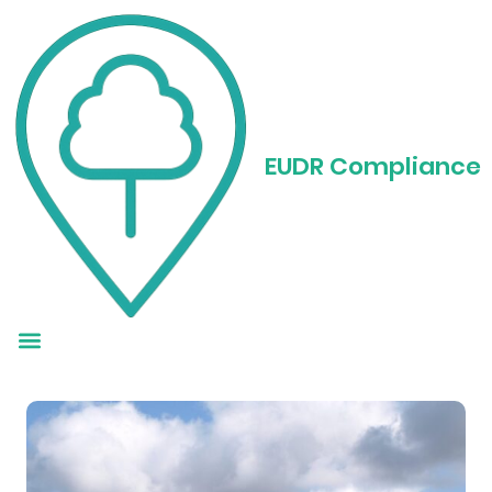
Software EUDR:
Strumenti per la
EUDR Compliance
conformità alle
norme UE sulla
deforestazione