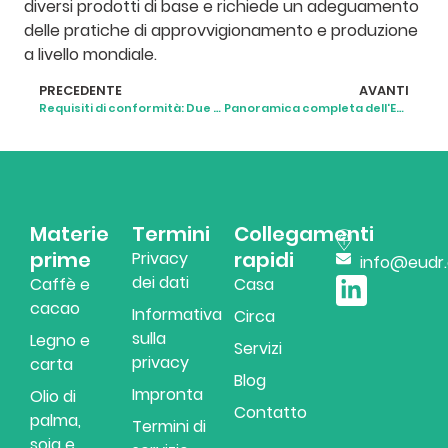
diversi prodotti di base e richiede un adeguamento
delle pratiche di approvvigionamento e produzione
a livello mondiale.
PRECEDENTE
AVANTI
Requisiti di conformità: Due Diligence e Tracciabilità
Panoramica completa dell'EUDR
Materie
Termini
Collegamenti
prime
rapidi
Privacy
info@eudr
dei dati
Caffè e
Casa
cacao
Informativa
Circa
sulla
Legno e
Servizi
privacy
Romanian
carta
Blog
Impronta
Olio di
Hungarian
Contatto
palma,
Termini di
Czech
soia e