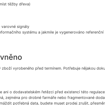
míst těžby dřeva)
 varovné signály
nformačního systému a jakmile je vygenerováno referenční
livněno
ý zboží vyrobeného před termínem. Potřebuje nějakou dok
e ani o dodavatelském řetězci před existencí této regulace
ná, zejména pro drobné farmáře nebo fragmentované dodav
ždit potřebná data, budete muset prodej zrušit, přesměrov