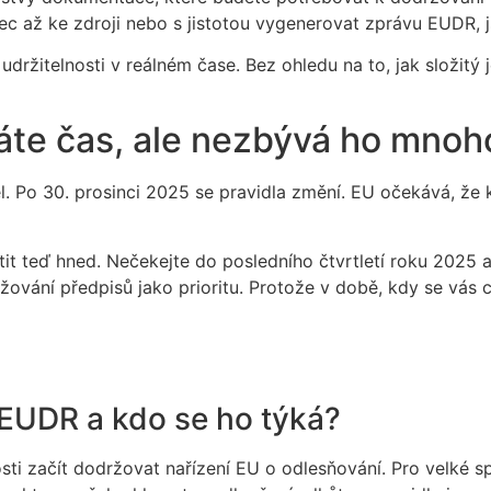
zec až ke zdroji nebo s jistotou vygenerovat zprávu EUDR,
udržitelnosti v reálném čase. Bez ohledu na to, jak složitý
áte čas, ale nezbývá ho mnoh
děl. Po 30. prosinci 2025 se pravidla změní. EU očekává, 
stit teď hned. Nečekejte do posledního čtvrtletí roku 2025
žování předpisů jako prioritu. Protože v době, kdy se vás 
 EUDR a kdo se ho týká?
ti začít dodržovat nařízení EU o odlesňování. Pro velké s