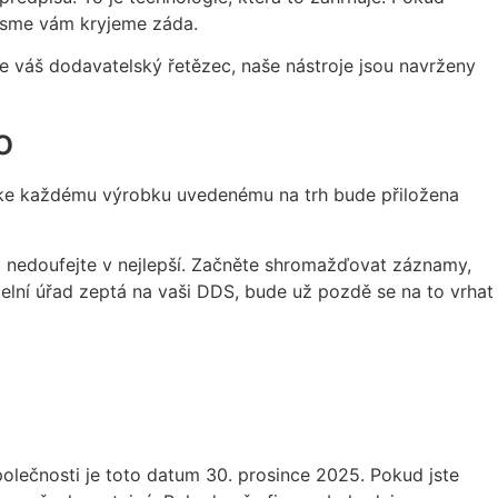
 jsme vám kryjeme záda.
 je váš dodavatelský řetězec, naše nástroje jsou navrženy
o
že ke každému výrobku uvedenému na trh bude přiložena
 a nedoufejte v nejlepší. Začněte shromažďovat záznamy,
celní úřad zeptá na vaši DDS, bude už pozdě se na to vrhat
polečnosti je toto datum 30. prosince 2025. Pokud jste