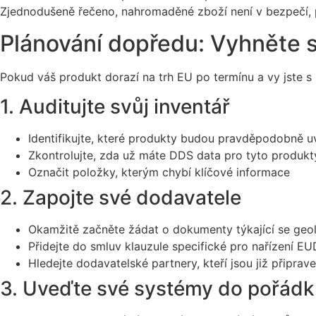
Zjednodušeně řečeno, nahromaděné zboží není v bezpečí, poku
Plánování dopředu: Vyhněte s
Pokud váš produkt dorazí na trh EU po termínu a vy jste s p
1. Auditujte svůj inventář
Identifikujte, které produkty budou pravděpodobně u
Zkontrolujte, zda už máte DDS data pro tyto produkt
Označit položky, kterým chybí klíčové informace
2. Zapojte své dodavatele
Okamžitě začněte žádat o dokumenty týkající se geol
Přidejte do smluv klauzule specifické pro nařízení EUD
Hledejte dodavatelské partnery, kteří jsou již připra
3. Uveďte své systémy do pořád