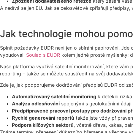
Zpoždění dodavatelského řetězce
který zasáhl vaše
A nedívá se jen EU. Jak se celosvětově zpřísňují předpisy, v
Jak technologie mohou pomoc
Splnit požadavky EUDR není jen o sbírání papírování. Jde o
vybudovali
Soulad s EUDR
kolem jedné prosté myšlenky: dod
Naše platforma využívá satelitní monitorování, které vám p
reporting – takže se můžete soustředit na svůj dodavatelský
Zde je, jak podporujeme dodržování předpisů EUDR od za
Automatizovaný satelitní monitoring
k detekci rizik
Analýza odlesňování
spojenými s geolokačními údaji 
Předpřipravené pracovní postupy pro dodržování p
Rychlé generování reportů
takže jste vždy připraven
Podpora klíčových sektorů
, včetně dřeva, kakaa, pal
Známe termíny, přenesení důkazního břemene a všechny vrs