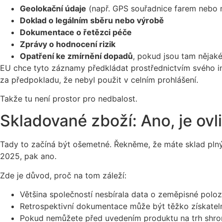
Geolokační údaje
(např. GPS souřadnice farem nebo 
Doklad o legálním sběru nebo výrobě
Dokumentace o řetězci péče
Zprávy o hodnocení rizik
Opatření ke zmírnění dopadů
, pokud jsou tam nějaké
EU chce tyto záznamy předkládat prostřednictvím svého i
za předpokladu, že nebyl použit v celním prohlášení.
Takže tu není prostor pro nedbalost.
Skladované zboží: Ano, je ov
Tady to začíná být ošemetné. Řekněme, že máte sklad pln
2025, pak ano.
Zde je důvod, proč na tom záleží:
Většina společností nesbírala data o zeměpisné poloz
Retrospektivní dokumentace může být těžko získatel
Pokud nemůžete před uvedením produktu na trh shromá