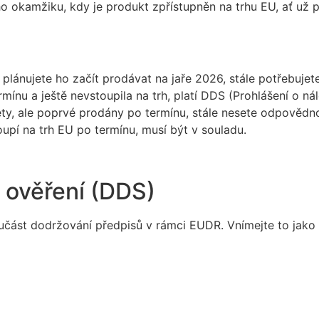
ího okamžiku, kdy je produkt zpřístupněn na trhu EU, ať u
e plánujete ho začít prodávat na jaře 2026, stále potřebuj
ínu a ještě nevstoupila na trh, platí DDS (Prohlášení o nál
y, ale poprvé prodány po termínu, stále nesete odpovědno
upí na trh EU po termínu, musí být v souladu.
o ověření (DDS)
ást dodržování předpisů v rámci EUDR. Vnímejte to jako di