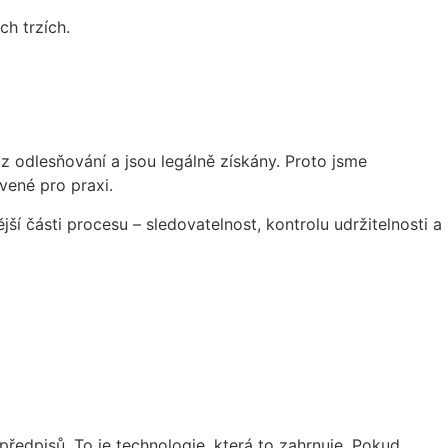
ch trzích.
z odlesňování a jsou legálně získány. Proto jsme
vené pro praxi.
í části procesu – sledovatelnost, kontrolu udržitelnosti a
edpisů. To je technologie, která to zahrnuje. Pokud