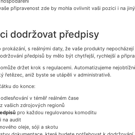
 hospodaření
aše připravenost zde by mohla ovlivnit vaši pozici i na jiný
i dodržovat předpisy
 prokázání, s reálnými daty, že vaše produkty nepocházejí 
ržování předpisů by mělo být chytřejší, rychlejší a připra
omůže držet krok s regulacemi. Automatizujeme nejobtížnějš
 řetězec, aniž byste se utápěli v administrativě.
čátku do konce:
a odlesňování v téměř reálném čase
z vašich zdrojových regionů
ředpisů
pro každou regulovanou komoditu
i na audit
mového oleje, sóji a skotu
tvy dokumentace, které budete potřebovat k dodržování př