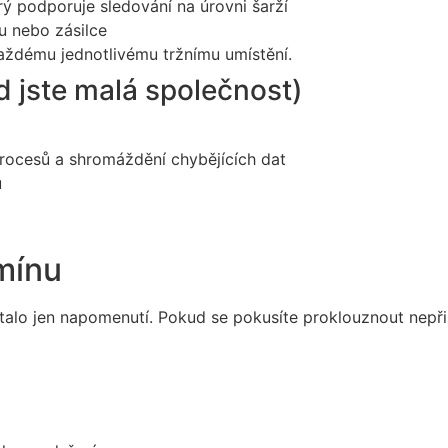
rý podporuje sledování na úrovni šarží
u nebo zásilce
aždému jednotlivému tržnímu umístění.
d jste malá společnost)
procesů a shromáždění chybějících dat
u
rmínu
stalo jen napomenutí. Pokud se pokusíte proklouznout nepři