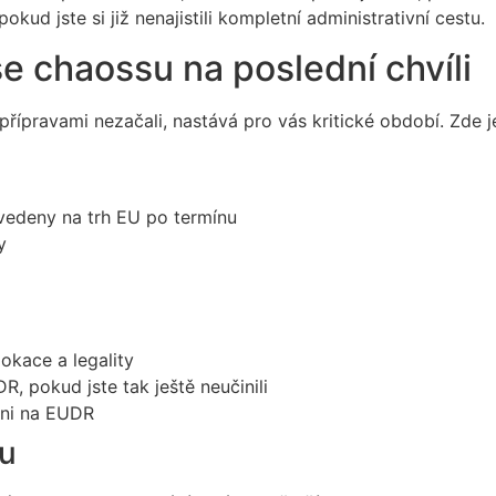
d jste si již nenajistili kompletní administrativní cestu.
e chaossu na poslední chvíli
řípravami nezačali, nastává pro vás kritické období. Zde je
vedeny na trh EU po termínu
y
okace a legality
R, pokud jste tak ještě neučinili
veni na EUDR
ku