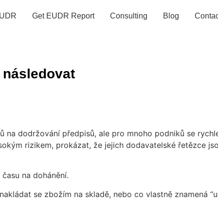
UDR
Get EUDR Report
Consulting
Blog
Contac
 následovat
 na dodržování předpisů, ale pro mnoho podniků se rychl
okým rizikem, prokázat, že jejich dodavatelské řetězce jsou
c času na dohánění.
k nakládat se zbožím na skladě, nebo co vlastně znamená “u