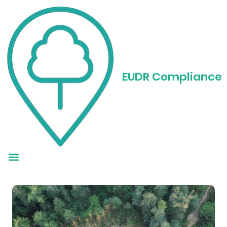
EUDR FAQ:
Praktyczny
EUDR Compliance
przewodnik po
rozporządzeniu UE w
sprawie wylesiania