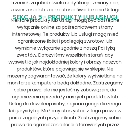
trzecich za jakiekolwiek modyfikacje, zmiany cen,
zawieszenie lub zaprzestanie świadczenia Usługi.
SEKCJA 5 - PRODUKTY LUB USŁUGI
Niektóre produkty lub Usługi mogą być dostępne
wyłącznie online za pośrednictwem strony
internetowej. Te produkty lub Usługi mogą mieć
ograniczone ilości i podlegają zwrotowi lub
wymianie wyłącznie zgodnie z naszą Polityką
zwrotów. Dołożyliśmy wszelkich starań, aby
wyświetlić jak najdokładniej kolory i obrazy naszych
produktów, które pojawiają się w sklepie. Nie
możemy zagwarantować, że kolory wyświetlane na
monitorze komputera będą dokładne. Zastrzegamy
sobie prawo, ale nie jesteśmy zobowiązani, do
ograniczenia sprzedaży naszych produktów lub
Usług do dowolnej osoby, regionu geograficznego
lub jurysdykcji. Możemy skorzystać z tego prawa w
poszczególnych przypadkach. Zastrzegamy sobie
prawo do ograniczenia ilości oferowanych przez