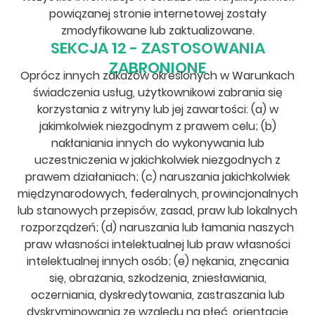
powiązanej stronie internetowej zostały
zmodyfikowane lub zaktualizowane.
SEKCJA 12 - ZASTOSOWANIA
ZABRONIONE
Oprócz innych zakazów określonych w Warunkach
świadczenia usług, użytkownikowi zabrania się
korzystania z witryny lub jej zawartości: (a) w
jakimkolwiek niezgodnym z prawem celu; (b)
nakłaniania innych do wykonywania lub
uczestniczenia w jakichkolwiek niezgodnych z
prawem działaniach; (c) naruszania jakichkolwiek
międzynarodowych, federalnych, prowincjonalnych
lub stanowych przepisów, zasad, praw lub lokalnych
rozporządzeń; (d) naruszania lub łamania naszych
praw własności intelektualnej lub praw własności
intelektualnej innych osób; (e) nękania, znęcania
się, obrażania, szkodzenia, zniesławiania,
oczerniania, dyskredytowania, zastraszania lub
dyskryminowania ze względu na płeć, orientację