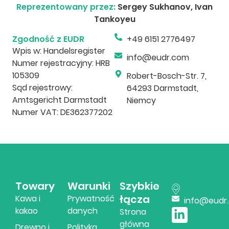
Reprezentowany przez:
Sergey Sukhanov, Ivan
Tankoyeu
Zgodność z EUDR
+49 6151 2776497
Wpis w: Handelsregister
info@eudr.com
Numer rejestracyjny: HRB
105309
Robert-Bosch-Str. 7,
Sąd rejestrowy:
64293 Darmstadt,
Amtsgericht Darmstadt
Niemcy
Numer VAT: DE362377202
Towary
Warunki
Szybkie
łącza
Kawa i
Prywatność
info@eudr
kakao
danych
Strona
główna
Drewno i
Polityka