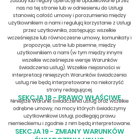
zasady lub reguły operacyjne opublikowane przez
nas na tej stronie lub w odniesieniu do Usługi
stanowią całość umowy i porozumienia między
użytkownikiem a nami i regulują korzystanie z Usługi
przez użytkownika, zastępując wszelkie
wcześniejsze lub równoczesne umowy, komunikaty i
propozycje, ustne lub pisemne, między
użytkownikiem a nami (w tym między innymi
wszelkie wcześniejsze wersje Warunków
świadczenia usług). Wszelkie niejasności w
interpretacji niniejszych Warunków świadczenia
usług nie będą interpretowane na niekorzyść
strony redagującej.
SEKCJA 18 - PRAWO WŁAŚCIWE
Niniejsze Warunki świadczenia usług oraz wszelkie
odrębne umowy, na mocy których świadczymy
użytkownikowi Usługi, podlegają prawu
niemieckiemu i zgodnie z nim będą interpretowane.
SEKCJA 19 - ZMIANY WARUNKÓW