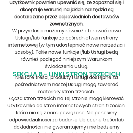
użytkownik powinien upewnić się, że zapoznał się i
akceptuje warunki, na jakich narzędzia są
dostarczane przez odpowiednich dostawców
zewnętrznych.
W przyszłości możemy również oferować nowe
Usługi i/lub funkcje za pośrednictwem strony
internetowej (w tym udostępniać nowe narzędzia i
zasoby). Takie nowe funkcje i/lub Usługi będą
również podlegać niniejszym Warunkom
świadczenia usług.
SEKCJA 8 - LINKI STRON TRZECICH
Niektóre treści, produkty i usługi dostępne za
pośrednictwem naszej Usługi mogą zawierać
materiały stron trzecich.
Łącza stron trzecich na tej stronie mogą kierować
użytkownika do stron internetowych stron trzecich,
które nie są z nami powiązane. Nie ponosimy
odpowiedzialności za badanie lub ocenę treści lub
dokładności i nie gwarantujemy i nie będziemy