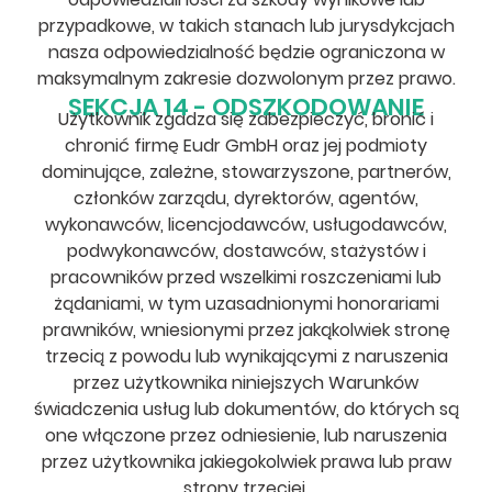
przypadkowe, w takich stanach lub jurysdykcjach
nasza odpowiedzialność będzie ograniczona w
maksymalnym zakresie dozwolonym przez prawo.
SEKCJA 14 - ODSZKODOWANIE
Użytkownik zgadza się zabezpieczyć, bronić i
chronić firmę Eudr GmbH oraz jej podmioty
dominujące, zależne, stowarzyszone, partnerów,
członków zarządu, dyrektorów, agentów,
wykonawców, licencjodawców, usługodawców,
podwykonawców, dostawców, stażystów i
pracowników przed wszelkimi roszczeniami lub
żądaniami, w tym uzasadnionymi honorariami
prawników, wniesionymi przez jakąkolwiek stronę
trzecią z powodu lub wynikającymi z naruszenia
przez użytkownika niniejszych Warunków
świadczenia usług lub dokumentów, do których są
one włączone przez odniesienie, lub naruszenia
przez użytkownika jakiegokolwiek prawa lub praw
strony trzeciej.