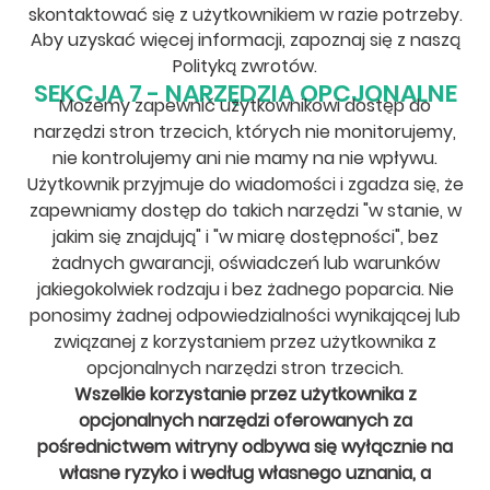
skontaktować się z użytkownikiem w razie potrzeby.
Aby uzyskać więcej informacji, zapoznaj się z naszą
Polityką zwrotów.
SEKCJA 7 - NARZĘDZIA OPCJONALNE
Możemy zapewnić użytkownikowi dostęp do
narzędzi stron trzecich, których nie monitorujemy,
nie kontrolujemy ani nie mamy na nie wpływu.
Użytkownik przyjmuje do wiadomości i zgadza się, że
zapewniamy dostęp do takich narzędzi "w stanie, w
jakim się znajdują" i "w miarę dostępności", bez
żadnych gwarancji, oświadczeń lub warunków
jakiegokolwiek rodzaju i bez żadnego poparcia. Nie
ponosimy żadnej odpowiedzialności wynikającej lub
związanej z korzystaniem przez użytkownika z
opcjonalnych narzędzi stron trzecich.
Wszelkie korzystanie przez użytkownika z
opcjonalnych narzędzi oferowanych za
pośrednictwem witryny odbywa się wyłącznie na
własne ryzyko i według własnego uznania, a