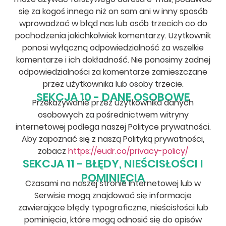
się za kogoś innego niż on sam ani w inny sposób
wprowadzać w błąd nas lub osób trzecich co do
pochodzenia jakichkolwiek komentarzy. Użytkownik
ponosi wyłączną odpowiedzialność za wszelkie
komentarze i ich dokładność. Nie ponosimy żadnej
odpowiedzialności za komentarze zamieszczane
przez użytkownika lub osoby trzecie.
SEKCJA 10 - DANE OSOBOWE
Przekazywanie przez użytkownika danych
osobowych za pośrednictwem witryny
internetowej podlega naszej Polityce prywatności.
Aby zapoznać się z naszą Polityką prywatności,
zobacz
https://eudr.co/privacy-policy/
SEKCJA 11 - BŁĘDY, NIEŚCISŁOŚCI I
POMINIĘCIA
Czasami na naszej stronie internetowej lub w
Serwisie mogą znajdować się informacje
zawierające błędy typograficzne, nieścisłości lub
pominięcia, które mogą odnosić się do opisów