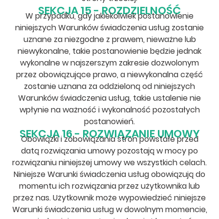
SEKCJA 15 - ROZDZIELNOŚĆ
W przypadku, gdy jakiekolwiek postanowienie
niniejszych Warunków świadczenia usług zostanie
uznane za niezgodne z prawem, nieważne lub
niewykonalne, takie postanowienie będzie jednak
wykonalne w najszerszym zakresie dozwolonym
przez obowiązujące prawo, a niewykonalna część
zostanie uznana za oddzieloną od niniejszych
Warunków świadczenia usług, takie ustalenie nie
wpłynie na ważność i wykonalność pozostałych
postanowień.
SEKCJA 16 - ROZWIĄZANIE UMOWY
Obowiązki i zobowiązania stron powstałe przed
datą rozwiązania umowy pozostają w mocy po
rozwiązaniu niniejszej umowy we wszystkich celach.
Niniejsze Warunki świadczenia usług obowiązują do
momentu ich rozwiązania przez użytkownika lub
przez nas. Użytkownik może wypowiedzieć niniejsze
Warunki świadczenia usług w dowolnym momencie,