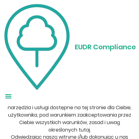
Warunki świadczenia
usług
EUDR Compliance
PRZEGLĄD
Ta strona internetowa jest obsługiwana przez Eudr
GmbH . W całej witrynie terminy "my", "nas" i "nasz"
odnoszą się do Eudr GmbH . Eudr GmbH oferuje tę
stronę internetową, w tym wszystkie informacje,
narzędzia i usługi dostępne na tej stronie dla Ciebie,
użytkownika, pod warunkiem zaakceptowania przez
Ciebie wszystkich warunków, zasad i uwag
określonych tutaj.
Odwiedzając naszą witrynę i/lub dokonując u nas