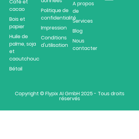
données
Café et
A propos
cacao
Politique de
de
confidentialité
Bois et
Services
papier
Impression
Blog
Huile de
Conditions
Nous
Romanian
palme, soja
d'utilisation
contacter
Hungarian
et
caoutchouc
Czech
Bétail
Swedish
Portuguese
Italian
Copyright © Flypix AI GmbH 2025 - Tous droits
réservés
Dutch
Polish
Spanish
German