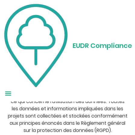
Données et vie privée
EUDR Compliance
GDPR (General Data Protection
Regulation)
Traitement des données : Edur adhère à la
réglementation GDPR
Edur AI accorde une grande importance au respect
de la vie privée de tous ses clients, en particulier en
ce qui concerne l'utilisation des données. Toutes
les données et informations impliquées dans les
projets sont collectées et stockées conformément
aux principes énoncés dans le Règlement général
sur la protection des données (RGPD).