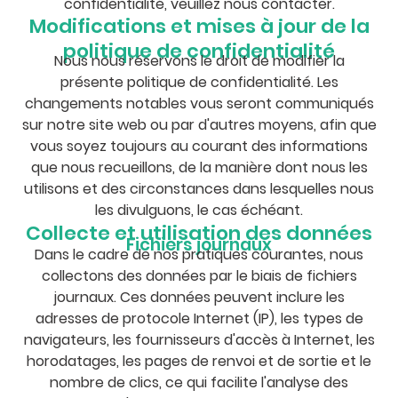
confidentialité, veuillez nous contacter.
Modifications et mises à jour de la
politique de confidentialité
Nous nous réservons le droit de modifier la
présente politique de confidentialité. Les
changements notables vous seront communiqués
sur notre site web ou par d'autres moyens, afin que
vous soyez toujours au courant des informations
que nous recueillons, de la manière dont nous les
utilisons et des circonstances dans lesquelles nous
les divulguons, le cas échéant.
Collecte et utilisation des données
Fichiers journaux
Dans le cadre de nos pratiques courantes, nous
collectons des données par le biais de fichiers
journaux. Ces données peuvent inclure les
adresses de protocole Internet (IP), les types de
navigateurs, les fournisseurs d'accès à Internet, les
horodatages, les pages de renvoi et de sortie et le
nombre de clics, ce qui facilite l'analyse des