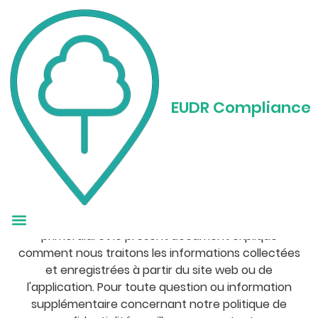
Politique de confidentialité
EUDR Compliance
Introduction
La présente politique de confidentialité s'applique
aux services en ligne offerts par Eudr GmbH,
accessibles via
https://eudr.co/
("le site web") ou
app.eudr.tech ("l'application"). Notre engagement
en matière de protection de la vie privée est
primordial et le présent document explique
comment nous traitons les informations collectées
et enregistrées à partir du site web ou de
l'application. Pour toute question ou information
supplémentaire concernant notre politique de