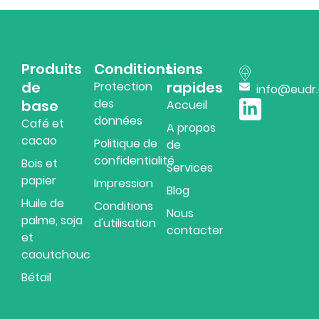
Produits
Conditions
Liens
de
rapides
Protection
info@eudr
des
base
Accueil
données
Café et
A propos
cacao
Politique de
de
confidentialité
Bois et
Services
papier
Impression
Blog
Huile de
Conditions
Nous
palme, soja
d'utilisation
contacter
et
caoutchouc
Romanian
Bétail
Hungarian
Czech